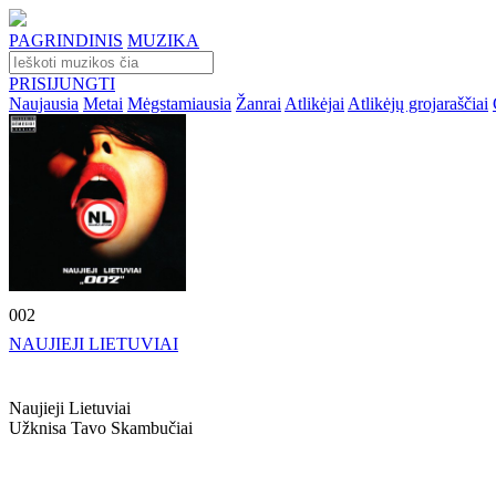
PAGRINDINIS
MUZIKA
PRISIJUNGTI
Naujausia
Metai
Mėgstamiausia
Žanrai
Atlikėjai
Atlikėjų grojaraščiai
002
NAUJIEJI LIETUVIAI
Naujieji Lietuviai
Užknisa Tavo Skambučiai