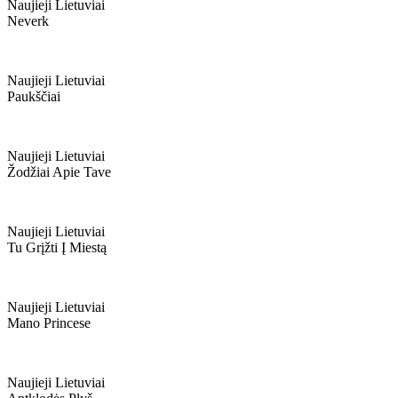
Naujieji Lietuviai
Neverk
Naujieji Lietuviai
Paukščiai
Naujieji Lietuviai
Žodžiai Apie Tave
Naujieji Lietuviai
Tu Grįžti Į Miestą
Naujieji Lietuviai
Mano Princese
Naujieji Lietuviai