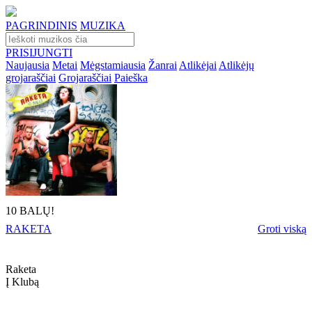
PAGRINDINIS
MUZIKA
PRISIJUNGTI
Naujausia
Metai
Mėgstamiausia
Žanrai
Atlikėjai
Atlikėjų
grojaraščiai
Grojaraščiai
Paieška
10 BALŲ!
RAKETA
Groti viską
Raketa
Į Klubą