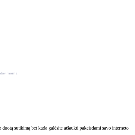
ikalavimams.
 duotą sutikimą bet kada galėsite atšaukti pakeisdami savo interneto