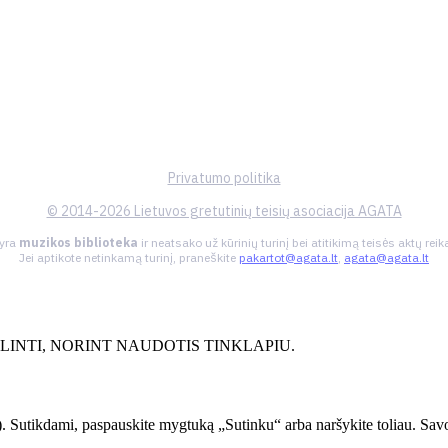
Privatumo politika
© 2014-2026 Lietuvos gretutinių teisių asociacija AGATA
 yra
muzikos biblioteka
ir neatsako už kūrinių turinį bei atitikimą teisės aktų re
Jei aptikote netinkamą turinį, praneškite
pakartot@agata.lt
,
agata@agata.lt
INTI, NORINT NAUDOTIS TINKLAPIU.
. Sutikdami, paspauskite mygtuką „Sutinku“ arba naršykite toliau. Savo