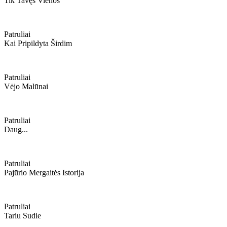
Tik Tavęs Vienos
Patruliai
Kai Pripildyta Širdim
Patruliai
Vėjo Malūnai
Patruliai
Daug...
Patruliai
Pajūrio Mergaitės Istorija
Patruliai
Tariu Sudie