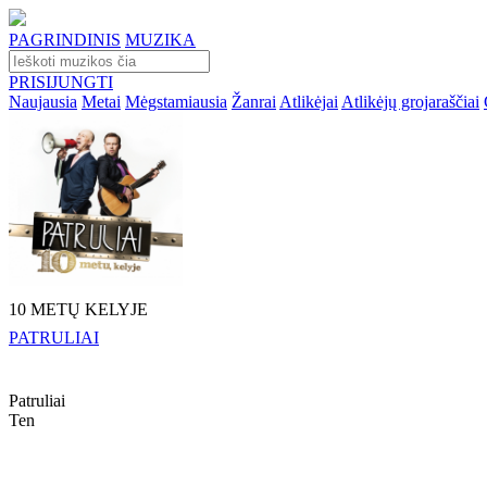
PAGRINDINIS
MUZIKA
PRISIJUNGTI
Naujausia
Metai
Mėgstamiausia
Žanrai
Atlikėjai
Atlikėjų grojaraščiai
10 METŲ KELYJE
PATRULIAI
Patruliai
Ten