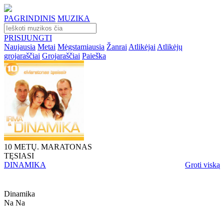
PAGRINDINIS
MUZIKA
PRISIJUNGTI
Naujausia
Metai
Mėgstamiausia
Žanrai
Atlikėjai
Atlikėjų
grojaraščiai
Grojaraščiai
Paieška
10 METŲ. MARATONAS
TĘSIASI
DINAMIKA
Groti viską
Dinamika
Na Na