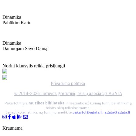
Dinamika
Pabūkim Kartu
Dinamika
Dainuojam Savo Dainą
Norint klausytis reikia prisijungti
Privatumo politika
© 2014-2026 Lietuvos gretutinių teisių asociacija AGATA
Pakartot.lt yra
muzikos biblioteka
ir neatsako už kūrinių turinį bei atitikimą
teisės aktų reikalavimams.
Jei aptikote netinkamą turinį, praneškite
pakartot@agata.lt
,
agata@agata.lt
Kraunama