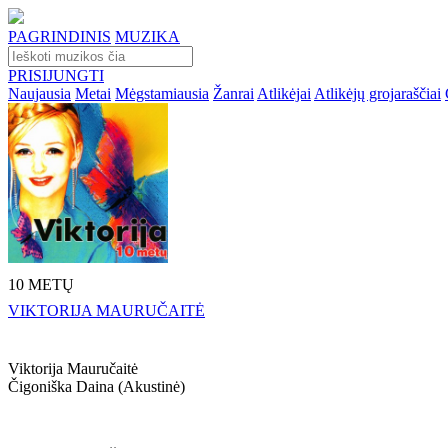
PAGRINDINIS
MUZIKA
PRISIJUNGTI
Naujausia
Metai
Mėgstamiausia
Žanrai
Atlikėjai
Atlikėjų grojaraščiai
10 METŲ
VIKTORIJA MAURUČAITĖ
Viktorija Mauručaitė
Čigoniška Daina (akustinė)