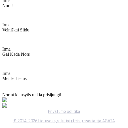
Irma
Norisi
Irma
Velniškai Slidu
Irma
Gal Kada Nors
Irma
Meilės Lietus
Norint klausytis reikia prisijungti
Privatumo politika
© 2014-2026 Lietuvos gretutinių teisių asociacija AGATA