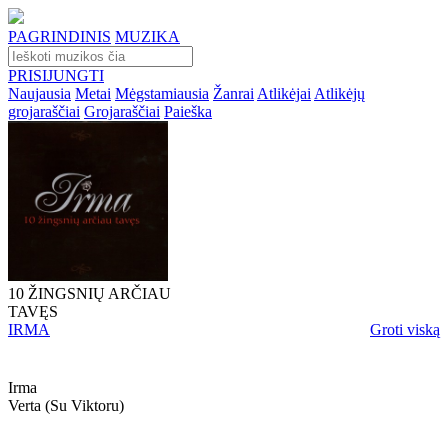
PAGRINDINIS
MUZIKA
PRISIJUNGTI
Naujausia
Metai
Mėgstamiausia
Žanrai
Atlikėjai
Atlikėjų
grojaraščiai
Grojaraščiai
Paieška
10 ŽINGSNIŲ ARČIAU
TAVĘS
IRMA
Groti viską
Irma
Verta (su Viktoru)