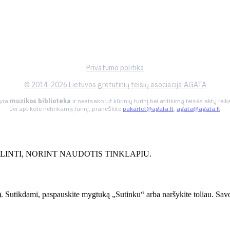
Privatumo politika
© 2014-2026 Lietuvos gretutinių teisių asociacija AGATA
 yra
muzikos biblioteka
ir neatsako už kūrinių turinį bei atitikimą teisės aktų re
Jei aptikote netinkamą turinį, praneškite
pakartot@agata.lt
,
agata@agata.lt
INTI, NORINT NAUDOTIS TINKLAPIU.
. Sutikdami, paspauskite mygtuką „Sutinku“ arba naršykite toliau. Savo