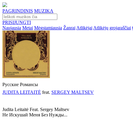
PAGRINDINIS
MUZIKA
PRISIJUNGTI
Naujausia
Metai
Mėgstamiausia
Žanrai
Atlikėjai
Atlikėjų grojaraščiai
Русские Романсы
JUDITA LEITAITĖ
feat.
SERGEY MALTSEV
Judita Leitaitė Feat. Sergey Maltsev
Не Искушай Меня Без Нужды...