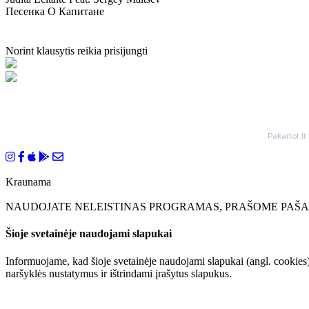
Песенка О Капитане
Norint klausytis reikia prisijungti
Pakartot.lt
Kraunama
NAUDOJATE NELEISTINAS PROGRAMAS, PRAŠOME PAŠAL
Šioje svetainėje naudojami slapukai
Informuojame, kad šioje svetainėje naudojami slapukai (angl. cookies)
naršyklės nustatymus ir ištrindami įrašytus slapukus.