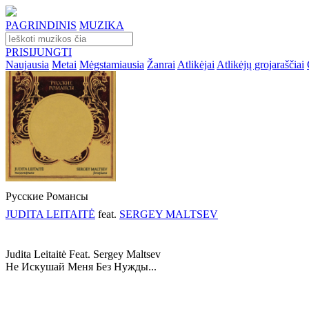
PAGRINDINIS
MUZIKA
PRISIJUNGTI
Naujausia
Metai
Mėgstamiausia
Žanrai
Atlikėjai
Atlikėjų grojaraščiai
Русские Романсы
JUDITA LEITAITĖ
feat.
SERGEY MALTSEV
Judita Leitaitė Feat. Sergey Maltsev
Не Искушай Меня Без Нужды...