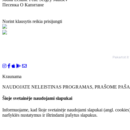
Песенка О Капитане
Norint klausytis reikia prisijungti
Pakartot.lt
Kraunama
NAUDOJATE NELEISTINAS PROGRAMAS, PRAŠOME PAŠAL
Šioje svetainėje naudojami slapukai
Informuojame, kad šioje svetainėje naudojami slapukai (angl. cookies)
naršyklės nustatymus ir ištrindami įrašytus slapukus.