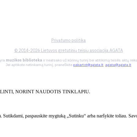
Privatumo politika
© 2014-2026 Lietuvos gretutinių teisių asociacija AGATA
 yra
muzikos biblioteka
ir neatsako už kūrinių turinį bei atitikimą teisės aktų re
Jei aptikote netinkamą turinį, praneškite
pakartot@agata.lt
,
agata@agata.lt
INTI, NORINT NAUDOTIS TINKLAPIU.
. Sutikdami, paspauskite mygtuką „Sutinku“ arba naršykite toliau. Savo