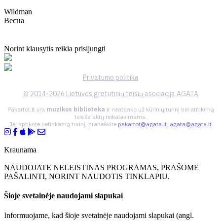
Wildman
Весна
Norint klausytis reikia prisijungti
Privatumo politika
© 2014-2026 Lietuvos gretutinių teisių asociacija AGATA
Pakartot.lt yra
muzikos biblioteka
ir neatsako už kūrinių turinį bei atitikimą
teisės aktų reikalavimams.
Jei aptikote netinkamą turinį, praneškite
pakartot@agata.lt
,
agata@agata.lt
Kraunama
NAUDOJATE NELEISTINAS PROGRAMAS, PRAŠOME
PAŠALINTI, NORINT NAUDOTIS TINKLAPIU.
Šioje svetainėje naudojami slapukai
Informuojame, kad šioje svetainėje naudojami slapukai (angl.