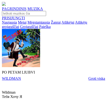
PAGRINDINIS
MUZIKA
PRISIJUNGTI
Naujausia
Metai
Mėgstamiausia
Žanrai
Atlikėjai
Atlikėjų
grojaraščiai
Grojaraščiai
Paieška
PO PETAM LIUBVI
WILDMAN
Groti viską
Wildman
Тебя Хочу Я