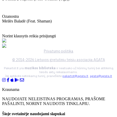
Ozanostra
Meilės Baladė (feat. Shaman)
Norint klausytis reikia prisijungti
Privatumo politika
© 2014-2026 Lietuvos gretutinių teisių asociacija AGATA
Pakartot.lt yra
muzikos biblioteka
ir neatsako už kūrinių turinį bei atitikimą
teisės aktų reikalavimams.
Jei aptikote netinkamą turinį, praneškite
pakartot@agata.lt
,
agata@agata.lt
Kraunama
NAUDOJATE NELEISTINAS PROGRAMAS, PRAŠOME
PAŠALINTI, NORINT NAUDOTIS TINKLAPIU.
Šioje svetainėje naudojami slapukai