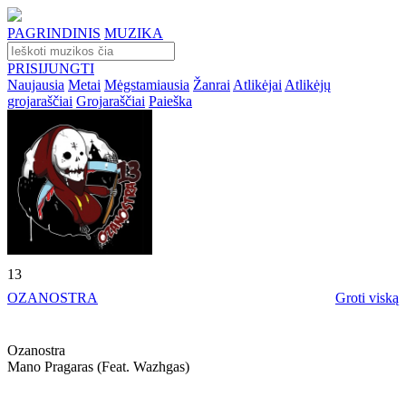
PAGRINDINIS
MUZIKA
PRISIJUNGTI
Naujausia
Metai
Mėgstamiausia
Žanrai
Atlikėjai
Atlikėjų
grojaraščiai
Grojaraščiai
Paieška
13
OZANOSTRA
Groti viską
Ozanostra
Mano Pragaras (feat. Wazhgas)