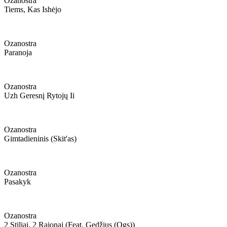
Ozanostra
Tiems, Kas Ishėjo
Ozanostra
Paranoja
Ozanostra
Uzh Geresnį Rytojų Ii
Ozanostra
Gimtadieninis (skit'as)
Ozanostra
Pasakyk
Ozanostra
2 Stiliai, 2 Rajonai (feat. Gedžius (ogs))