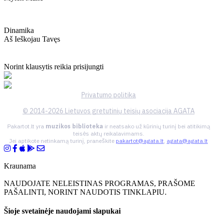
Dinamika
Aš Ieškojau Tavęs
Norint klausytis reikia prisijungti
Privatumo politika
© 2014-2026 Lietuvos gretutinių teisių asociacija AGATA
Pakartot.lt yra
muzikos biblioteka
ir neatsako už kūrinių turinį bei atitikimą
teisės aktų reikalavimams.
Jei aptikote netinkamą turinį, praneškite
pakartot@agata.lt
,
agata@agata.lt
Kraunama
NAUDOJATE NELEISTINAS PROGRAMAS, PRAŠOME
PAŠALINTI, NORINT NAUDOTIS TINKLAPIU.
Šioje svetainėje naudojami slapukai