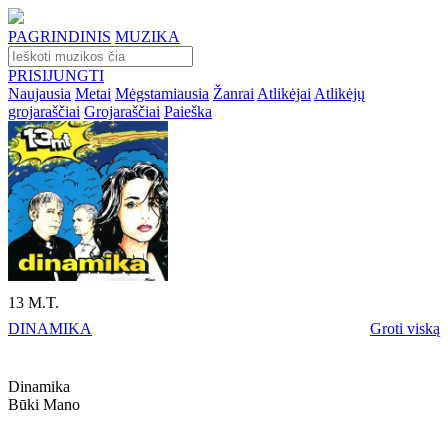
PAGRINDINIS
MUZIKA
PRISIJUNGTI
Naujausia
Metai
Mėgstamiausia
Žanrai
Atlikėjai
Atlikėjų
grojaraščiai
Grojaraščiai
Paieška
13 M.T.
DINAMIKA
Groti viską
Dinamika
Būki Mano