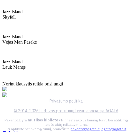
Jazz Island
Skyfall
Jazz Island
Vėjas Man Pasakė
Jazz Island
Lauk Manęs
Norint klausytis reikia prisijungti
Privatumo politika
© 2014-2026 Lietuvos gretutinių teisių asociacija AGATA
Pakartot.lt yra
muzikos biblioteka
ir neatsako už kūrinių turinį bei atitikimą
teisės aktų reikalavimams.
Jei aptikote netinkamą turinį, praneškite
pakartot@agata.lt
,
agata@agata.lt