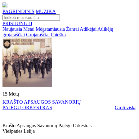
PAGRINDINIS
MUZIKA
PRISIJUNGTI
Naujausia
Metai
Mėgstamiausia
Žanrai
Atlikėjai
Atlikėjų
grojaraščiai
Grojaraščiai
Paieška
15 Metų
KRAŠTO APSAUGOS SAVANORIŲ
PAJĖGŲ ORKESTRAS
Groti viską
Krašto Apsaugos Savanorių Pajėgų Orkestras
Viešpaties Lelija