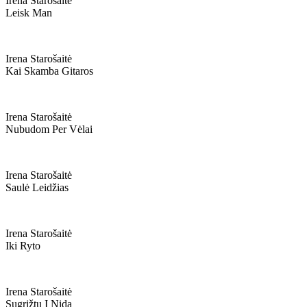
Irena Starošaitė
Leisk Man
Irena Starošaitė
Kai Skamba Gitaros
Irena Starošaitė
Nubudom Per Vėlai
Irena Starošaitė
Saulė Leidžias
Irena Starošaitė
Iki Ryto
Irena Starošaitė
Sugrįžtu Į Nidą