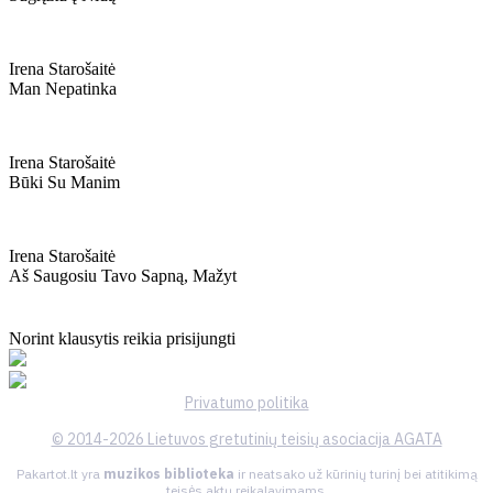
Irena Starošaitė
Man Nepatinka
Irena Starošaitė
Būki Su Manim
Irena Starošaitė
Aš Saugosiu Tavo Sapną, Mažyt
Norint klausytis reikia prisijungti
Privatumo politika
© 2014-2026 Lietuvos gretutinių teisių asociacija AGATA
Pakartot.lt yra
muzikos biblioteka
ir neatsako už kūrinių turinį bei atitikimą
teisės aktų reikalavimams.