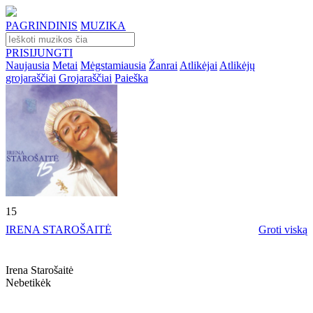
PAGRINDINIS
MUZIKA
PRISIJUNGTI
Naujausia
Metai
Mėgstamiausia
Žanrai
Atlikėjai
Atlikėjų
grojaraščiai
Grojaraščiai
Paieška
15
IRENA STAROŠAITĖ
Groti viską
Irena Starošaitė
Nebetikėk