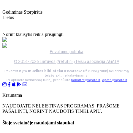
Gediminas Storpirštis
Lietus
Norint klausytis reikia prisijungti
Privatumo politika
© 2014-2026 Lietuvos gretutinių teisių asociacija AGATA
Pakartot.lt yra
muzikos biblioteka
ir neatsako už kūrinių turinį bei atitikimą
teisės aktų reikalavimams.
Jei aptikote netinkamą turinį, praneškite
pakartot@agata.lt
,
agata@agata.lt
Kraunama
NAUDOJATE NELEISTINAS PROGRAMAS, PRAŠOME
PAŠALINTI, NORINT NAUDOTIS TINKLAPIU.
Šioje svetainėje naudojami slapukai