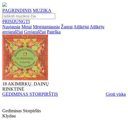
PAGRINDINIS
MUZIKA
PRISIJUNGTI
Naujausia
Metai
Mėgstamiausia
Žanrai
Atlikėjai
Atlikėjų
grojaraščiai
Grojaraščiai
Paieška
18 AKIMIRKŲ. DAINŲ
RINKTINĖ
GEDIMINAS STORPIRŠTIS
Groti viską
Gediminas Storpirštis
Klydau