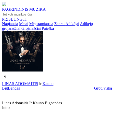
PAGRINDINIS
MUZIKA
PRISIJUNGTI
Naujausia
Metai
Mėgstamiausia
Žanrai
Atlikėjai
Atlikėjų
grojaraščiai
Grojaraščiai
Paieška
19
LINAS ADOMAITIS
ir
Kauno
BigBendas
Groti viską
Linas Adomaitis Ir Kauno Bigbendas
Intro