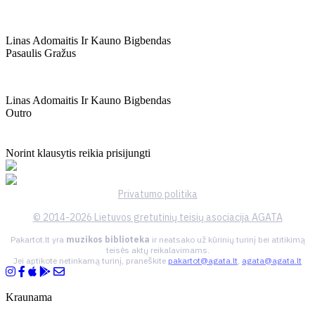
Linas Adomaitis Ir Kauno Bigbendas
Pasaulis Gražus
Linas Adomaitis Ir Kauno Bigbendas
Outro
Norint klausytis reikia prisijungti
Privatumo politika
© 2014-2026 Lietuvos gretutinių teisių asociacija AGATA
Pakartot.lt yra
muzikos biblioteka
ir neatsako už kūrinių turinį bei atitikimą
teisės aktų reikalavimams.
Jei aptikote netinkamą turinį, praneškite
pakartot@agata.lt
,
agata@agata.lt
Kraunama