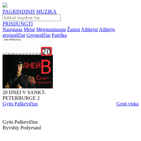
PAGRINDINIS
MUZIKA
PRISIJUNGTI
Naujausia
Metai
Mėgstamiausia
Žanrai
Atlikėjai
Atlikėjų
grojaraščiai
Grojaraščiai
Paieška
20 DNEI V SANKT-
PETERBURGE 2
Gytis Paškevičius
Groti viską
Gytis Paškevičius
Byvshiy Podyesaul