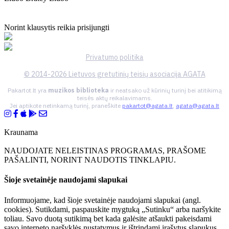
Norint klausytis reikia prisijungti
Privatumo politika
© 2014-2026 Lietuvos gretutinių teisių asociacija AGATA
Pakartot.lt yra
muzikos biblioteka
ir neatsako už kūrinių turinį bei atitikimą
teisės aktų reikalavimams.
Jei aptikote netinkamą turinį, praneškite
pakartot@agata.lt
,
agata@agata.lt
Kraunama
NAUDOJATE NELEISTINAS PROGRAMAS, PRAŠOME
PAŠALINTI, NORINT NAUDOTIS TINKLAPIU.
Šioje svetainėje naudojami slapukai
Informuojame, kad šioje svetainėje naudojami slapukai (angl.
cookies). Sutikdami, paspauskite mygtuką „Sutinku“ arba naršykite
toliau. Savo duotą sutikimą bet kada galėsite atšaukti pakeisdami
savo interneto naršyklės nustatymus ir ištrindami įrašytus slapukus.