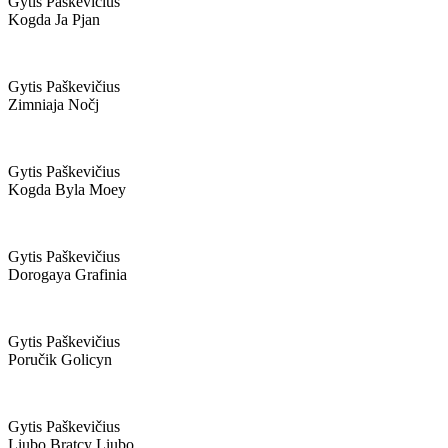
Gytis Paškevičius
Kogda Ja Pjan
Gytis Paškevičius
Zimniaja Nočj
Gytis Paškevičius
Kogda Byla Moey
Gytis Paškevičius
Dorogaya Grafinia
Gytis Paškevičius
Poručik Golicyn
Gytis Paškevičius
Liubo Bratcy Liubo