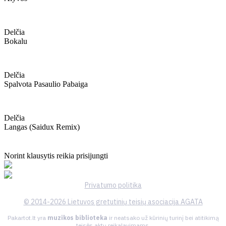
Delčia
Bokalu
Delčia
Spalvota Pasaulio Pabaiga
Delčia
Langas (saidux Remix)
Norint klausytis reikia prisijungti
Privatumo politika
© 2014-2026 Lietuvos gretutinių teisių asociacija AGATA
Pakartot.lt yra
muzikos biblioteka
ir neatsako už kūrinių turinį bei atitikimą
teisės aktų reikalavimams.