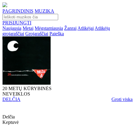
PAGRINDINIS
MUZIKA
PRISIJUNGTI
Naujausia
Metai
Mėgstamiausia
Žanrai
Atlikėjai
Atlikėjų
grojaraščiai
Grojaraščiai
Paieška
20 METŲ KŪRYBINĖS
NEVEIKLOS
DELČIA
Groti viską
Delčia
Keptuvė