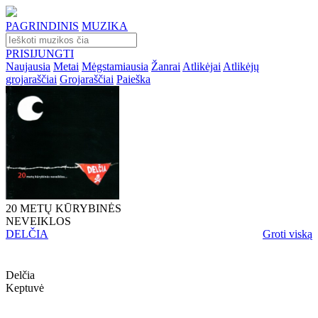
PAGRINDINIS
MUZIKA
PRISIJUNGTI
Naujausia
Metai
Mėgstamiausia
Žanrai
Atlikėjai
Atlikėjų
grojaraščiai
Grojaraščiai
Paieška
20 METŲ KŪRYBINĖS
NEVEIKLOS
DELČIA
Groti viską
Delčia
Keptuvė