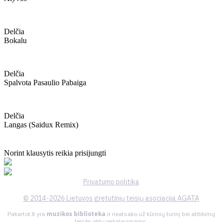
Delčia
Bokalu
Delčia
Spalvota Pasaulio Pabaiga
Delčia
Langas (saidux Remix)
Norint klausytis reikia prisijungti
Privatumo politika
© 2014-2026 Lietuvos gretutinių teisių asociacija AGATA
Pakartot.lt yra
muzikos biblioteka
ir neatsako už kūrinių turinį bei atitikimą
teisės aktų reikalavimams.