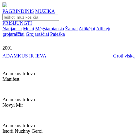
PAGRINDINIS
MUZIKA
PRISIJUNGTI
Naujausia
Metai
Mėgstamiausia
Žanrai
Atlikėjai
Atlikėjų
grojaraščiai
Grojaraščiai
Paieška
2001
ADAMKUS IR IEVA
Groti viską
Adamkus Ir Ieva
Manifest
Adamkus Ir Ieva
Novyi Mir
Adamkus Ir Ieva
Istorii Nuzhny Geroi