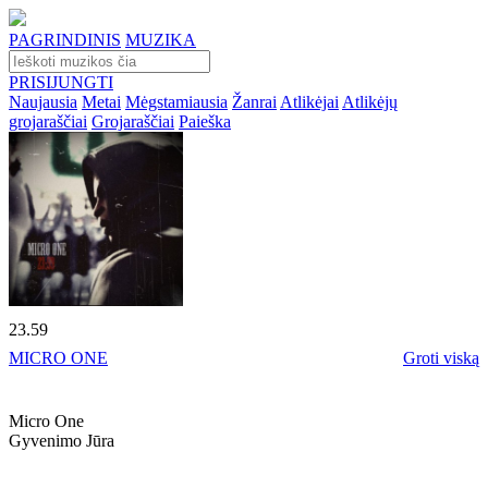
PAGRINDINIS
MUZIKA
PRISIJUNGTI
Naujausia
Metai
Mėgstamiausia
Žanrai
Atlikėjai
Atlikėjų
grojaraščiai
Grojaraščiai
Paieška
23.59
MICRO ONE
Groti viską
Micro One
Gyvenimo Jūra