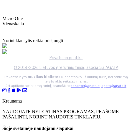
Micro One
Vienaskaita
Norint klausytis reikia prisijungti
Privatumo politika
© 2014-2026 Lietuvos gretutinių teisių asociacija AGATA
Pakartot.lt yra
muzikos biblioteka
ir neatsako už kūrinių turinį bei atitikimą
teisės aktų reikalavimams.
Jei aptikote netinkamą turinį, praneškite
pakartot@agata.lt
,
agata@agata.lt
Kraunama
NAUDOJATE NELEISTINAS PROGRAMAS, PRAŠOME
PAŠALINTI, NORINT NAUDOTIS TINKLAPIU.
Šioje svetainėje naudojami slapukai