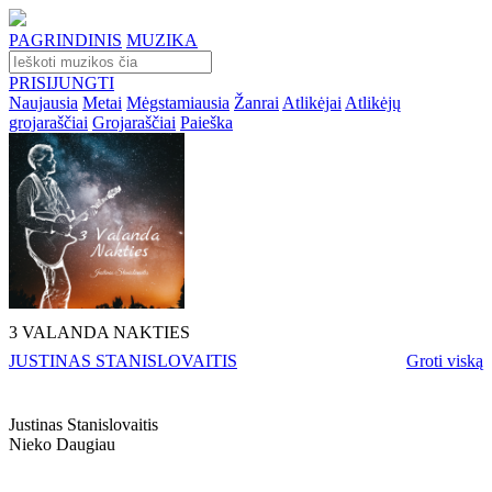
PAGRINDINIS
MUZIKA
PRISIJUNGTI
Naujausia
Metai
Mėgstamiausia
Žanrai
Atlikėjai
Atlikėjų
grojaraščiai
Grojaraščiai
Paieška
3 VALANDA NAKTIES
JUSTINAS STANISLOVAITIS
Groti viską
Justinas Stanislovaitis
Nieko Daugiau