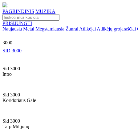
PAGRINDINIS
MUZIKA
PRISIJUNGTI
Naujausia
Metai
Mėgstamiausia
Žanrai
Atlikėjai
Atlikėjų grojaraščiai
3000
SID 3000
Sid 3000
Intro
Sid 3000
Koridoriaus Gale
Sid 3000
Tarp Milijonų