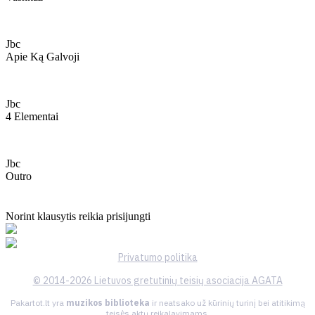
Jbc
Apie Ką Galvoji
Jbc
4 Elementai
Jbc
Outro
Norint klausytis reikia prisijungti
Privatumo politika
© 2014-2026 Lietuvos gretutinių teisių asociacija AGATA
Pakartot.lt yra
muzikos biblioteka
ir neatsako už kūrinių turinį bei atitikimą
teisės aktų reikalavimams.