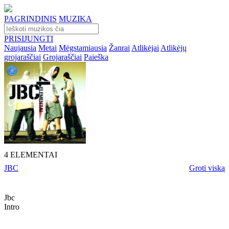
PAGRINDINIS
MUZIKA
PRISIJUNGTI
Naujausia
Metai
Mėgstamiausia
Žanrai
Atlikėjai
Atlikėjų
grojaraščiai
Grojaraščiai
Paieška
4 ELEMENTAI
JBC
Groti viską
Jbc
Intro