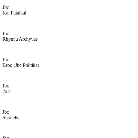
Jbc
Kai Pataikai
Jbc
Rhym'u Archyvas
Jbc
Broo (jbc Politika)
Jbc
2x2
Jbc
Sijonėlis