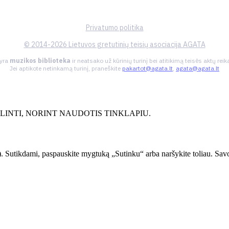
Privatumo politika
© 2014-2026 Lietuvos gretutinių teisių asociacija AGATA
 yra
muzikos biblioteka
ir neatsako už kūrinių turinį bei atitikimą teisės aktų re
Jei aptikote netinkamą turinį, praneškite
pakartot@agata.lt
,
agata@agata.lt
INTI, NORINT NAUDOTIS TINKLAPIU.
. Sutikdami, paspauskite mygtuką „Sutinku“ arba naršykite toliau. Savo