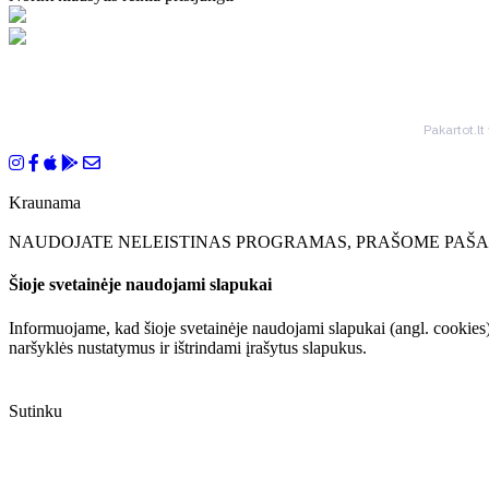
Pakartot.lt
Kraunama
NAUDOJATE NELEISTINAS PROGRAMAS, PRAŠOME PAŠAL
Šioje svetainėje naudojami slapukai
Informuojame, kad šioje svetainėje naudojami slapukai (angl. cookies)
naršyklės nustatymus ir ištrindami įrašytus slapukus.
Sutinku