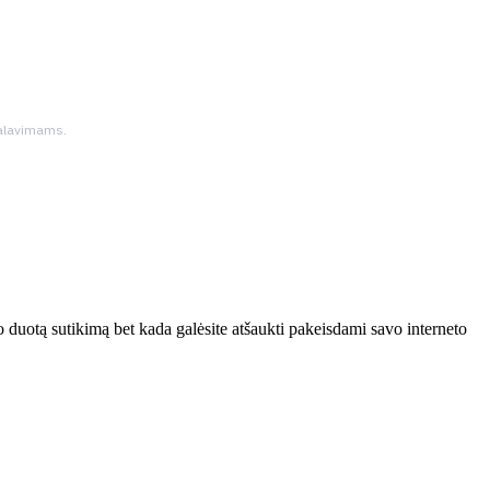
ikalavimams.
 duotą sutikimą bet kada galėsite atšaukti pakeisdami savo interneto