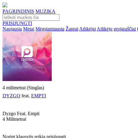
PAGRINDINIS
MUZIKA
PRISIJUNGTI
Naujausia
Metai
Mėgstamiausia
Žanrai
Atlikėjai
Atlikėjų grojaraščiai
4 milimetrai (Singlas)
DYZGO
feat.
EMPTI
Dyzgo Feat. Empti
4 Milimetrai
Norint klausytis reikia prisijungti