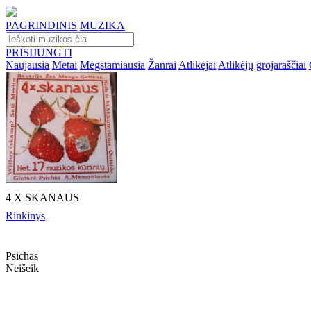
PAGRINDINIS
MUZIKA
PRISIJUNGTI
Naujausia
Metai
Mėgstamiausia
Žanrai
Atlikėjai
Atlikėjų grojaraščiai
4 X SKANAUS
Rinkinys
Psichas
Neišeik