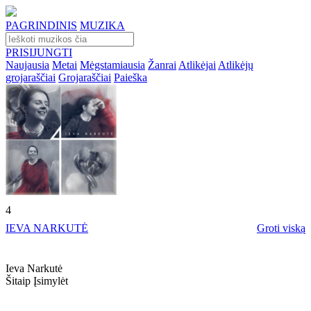
PAGRINDINIS
MUZIKA
PRISIJUNGTI
Naujausia
Metai
Mėgstamiausia
Žanrai
Atlikėjai
Atlikėjų
grojaraščiai
Grojaraščiai
Paieška
4
IEVA NARKUTĖ
Groti viską
Ieva Narkutė
Šitaip Įsimylėt