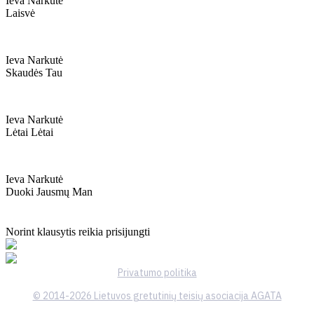
Ieva Narkutė
Laisvė
Ieva Narkutė
Skaudės Tau
Ieva Narkutė
Lėtai Lėtai
Ieva Narkutė
Duoki Jausmų Man
Norint klausytis reikia prisijungti
Privatumo politika
© 2014-2026 Lietuvos gretutinių teisių asociacija AGATA