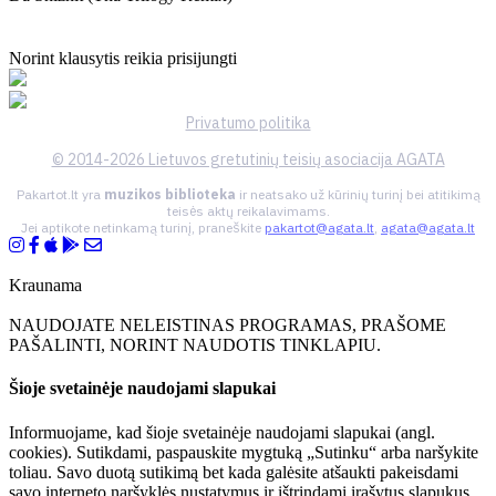
Norint klausytis reikia prisijungti
Privatumo politika
© 2014-2026 Lietuvos gretutinių teisių asociacija AGATA
Pakartot.lt yra
muzikos biblioteka
ir neatsako už kūrinių turinį bei atitikimą
teisės aktų reikalavimams.
Jei aptikote netinkamą turinį, praneškite
pakartot@agata.lt
,
agata@agata.lt
Kraunama
NAUDOJATE NELEISTINAS PROGRAMAS, PRAŠOME
PAŠALINTI, NORINT NAUDOTIS TINKLAPIU.
Šioje svetainėje naudojami slapukai
Informuojame, kad šioje svetainėje naudojami slapukai (angl.
cookies). Sutikdami, paspauskite mygtuką „Sutinku“ arba naršykite
toliau. Savo duotą sutikimą bet kada galėsite atšaukti pakeisdami
savo interneto naršyklės nustatymus ir ištrindami įrašytus slapukus.