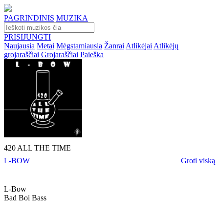
PAGRINDINIS
MUZIKA
PRISIJUNGTI
Naujausia
Metai
Mėgstamiausia
Žanrai
Atlikėjai
Atlikėjų
grojaraščiai
Grojaraščiai
Paieška
420 ALL THE TIME
L-BOW
Groti viską
L-Bow
Bad Boi Bass