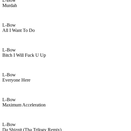
L-Bow
Murdah
L-Bow
All I Want To Do
L-Bow
Bitch I Will Fuck U Up
L-Bow
Everyone Here
L-Bow
Maximum Acceleration
L-Bow
Da Shiznit (tha Trilogy Remix)