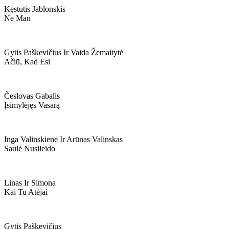
Kęstutis Jablonskis
Ne Man
Gytis Paškevičius Ir Vaida Žemaitytė
Ačiū, Kad Esi
Česlovas Gabalis
Įsimylėjęs Vasarą
Inga Valinskienė Ir Arūnas Valinskas
Saulė Nusileido
Linas Ir Simona
Kai Tu Atėjai
Gytis Paškevičius