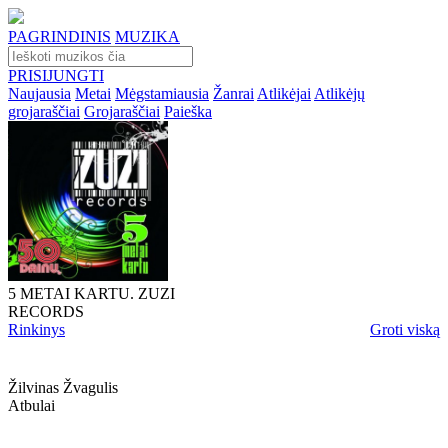
PAGRINDINIS
MUZIKA
PRISIJUNGTI
Naujausia
Metai
Mėgstamiausia
Žanrai
Atlikėjai
Atlikėjų
grojaraščiai
Grojaraščiai
Paieška
5 METAI KARTU. ZUZI
RECORDS
Rinkinys
Groti viską
Žilvinas Žvagulis
Atbulai