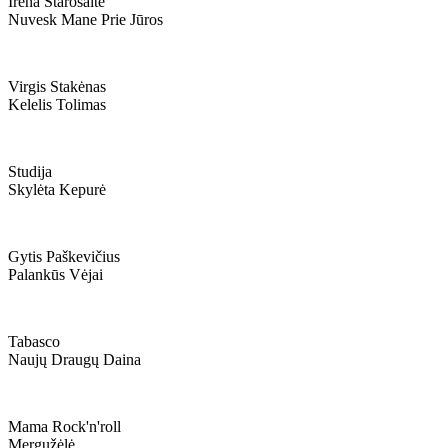
Irena Starošaitė
Nuvesk Mane Prie Jūros
Virgis Stakėnas
Kelelis Tolimas
Studija
Skylėta Kepurė
Gytis Paškevičius
Palankūs Vėjai
Tabasco
Naujų Draugų Daina
Mama Rock'n'roll
Mergužėlė