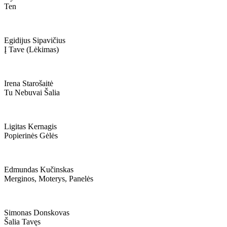
Ten
Egidijus Sipavičius
Į Tave (lėkimas)
Irena Starošaitė
Tu Nebuvai Šalia
Ligitas Kernagis
Popierinės Gėlės
Edmundas Kučinskas
Merginos, Moterys, Panelės
Simonas Donskovas
Šalia Tavęs