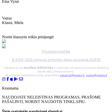
Eina Vyrai
Vairas
Klausi, Miela
Norint klausytis reikia prisijungti
Privatumo politika
© 2014-2026 Lietuvos gretutinių teisių asociacija AGATA
Pakartot.lt yra
muzikos biblioteka
ir neatsako už kūrinių turinį bei atitikimą
teisės aktų reikalavimams.
Jei aptikote netinkamą turinį, praneškite
pakartot@agata.lt
,
agata@agata.lt
Kraunama
NAUDOJATE NELEISTINAS PROGRAMAS, PRAŠOME
PAŠALINTI, NORINT NAUDOTIS TINKLAPIU.
Šioje svetainėje naudojami slapukai