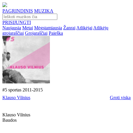
PAGRINDINIS
MUZIKA
PRISIJUNGTI
Naujausia
Metai
Mėgstamiausia
Žanrai
Atlikėjai
Atlikėjų
grojaraščiai
Grojaraščiai
Paieška
#5 sportas 2011-2015
Klauso Vilnius
Groti viską
Klauso Vilnius
Baudos