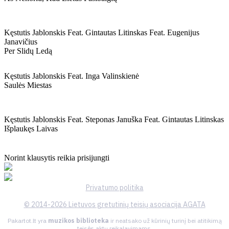
Kęstutis Jablonskis Feat. Gintautas Litinskas Feat. Eugenijus
Janavičius
Per Slidų Ledą
Kęstutis Jablonskis Feat. Inga Valinskienė
Saulės Miestas
Kęstutis Jablonskis Feat. Steponas Januška Feat. Gintautas Litinskas
Išplaukęs Laivas
Norint klausytis reikia prisijungti
Privatumo politika
© 2014-2026 Lietuvos gretutinių teisių asociacija AGATA
Pakartot.lt yra
muzikos biblioteka
ir neatsako už kūrinių turinį bei atitikimą
teisės aktų reikalavimams.