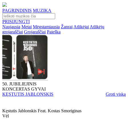
PAGRINDINIS
MUZIKA
PRISIJUNGTI
Naujausia
Metai
Mėgstamiausia
Žanrai
Atlikėjai
Atlikėjų
grojaraščiai
Grojaraščiai
Paieška
50. JUBILIEJINIS
KONCERTAS GYVAI
KĘSTUTIS JABLONSKIS
Groti viską
Kęstutis Jablonskis Feat. Kostas Smoriginas
Vėl