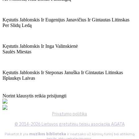
Kęstutis Jablonskis Ir Eugenijus Janavičius Ir Gintautas Litinskas
Per Slidų Ledą
Kęstutis Jablonskis Ir Inga Valinskienė
Saulės Miestas
Kęstutis Jablonskis Ir Steponas Januška Ir Gintautas Litinskas
Išplaukęs Laivas
Norint klausytis reikia prisijungti
Privatumo politika
© 2014-2026 Lietuvos gretutinių teisių asociacija AGATA
Pakartot.lt yra
muzikos biblioteka
ir neatsako už kūrinių turinį bei atitikimą
teisės aktų reikalavimams.