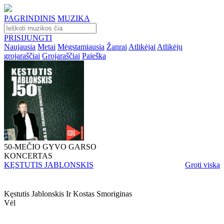
PAGRINDINIS
MUZIKA
PRISIJUNGTI
Naujausia
Metai
Mėgstamiausia
Žanrai
Atlikėjai
Atlikėjų
grojaraščiai
Grojaraščiai
Paieška
50-MEČIO GYVO GARSO
KONCERTAS
KĘSTUTIS JABLONSKIS
Groti viską
Kęstutis Jablonskis Ir Kostas Smoriginas
Vėl