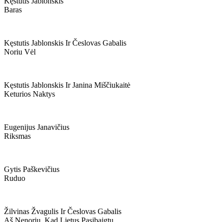
Kęstutis Jablonskis
Baras
Kęstutis Jablonskis Ir Česlovas Gabalis
Noriu Vėl
Kęstutis Jablonskis Ir Janina Miščiukaitė
Keturios Naktys
Eugenijus Janavičius
Riksmas
Gytis Paškevičius
Ruduo
Žilvinas Žvagulis Ir Česlovas Gabalis
Aš Nenoriu, Kad Lietus Pasibaigtų