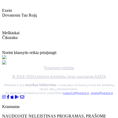
Exem
Dovanosiu Tau Rojų
Meškiukai
Čikuraku
Norint klausytis reikia prisijungti
Privatumo politika
© 2014-2026 Lietuvos gretutinių teisių asociacija AGATA
Pakartot.lt yra
muzikos biblioteka
ir neatsako už kūrinių turinį bei atitikimą
teisės aktų reikalavimams.
Jei aptikote netinkamą turinį, praneškite
pakartot@agata.lt
,
agata@agata.lt
Kraunama
NAUDOJATE NELEISTINAS PROGRAMAS, PRAŠOME