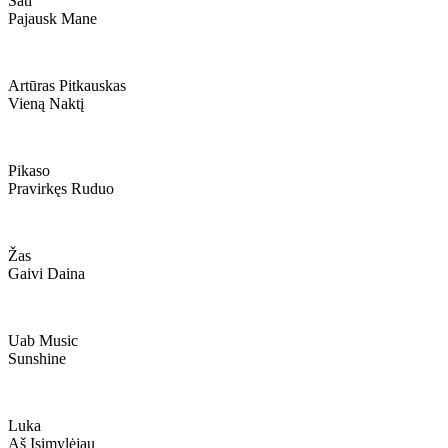
Sati
Pajausk Mane
Artūras Pitkauskas
Vieną Naktį
Pikaso
Pravirkęs Ruduo
Žas
Gaivi Daina
Uab Music
Sunshine
Luka
Aš Įsimylėjau