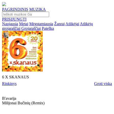
PAGRINDINIS
MUZIKA
PRISIJUNGTI
Naujausia
Metai
Mėgstamiausia
Žanrai
Atlikėjai
Atlikėjų
grojaraščiai
Grojaraščiai
Paieška
6 X SKANAUS
Rinkinys
Groti viską
B'avarija
Milijonai Bučinių (remix)