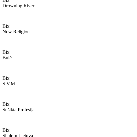
Bix
Drowning River
Bix
New Religion
Bix
Bulė
Bix
S.v.m.
Bix
Sušikta Profesija
Bix
Shalom Lietuva