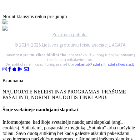
Norint klausytis reikia prisijungti
Privatumo politika
© 2014-2026 Lietuvos gretutinių teisių asociacija AGATA
Pakartot.lt yra
muzikos biblioteka
ir neatsako už kūrinių turinį bei atitikimą
teisės aktų reikalavimams.
Jei aptikote netinkamą turinį, praneškite
pakartot@agata.lt
,
agata@agata.lt
Kraunama
NAUDOJATE NELEISTINAS PROGRAMAS, PRAŠOME
PAŠALINTI, NORINT NAUDOTIS TINKLAPIU.
Šioje svetainėje naudojami slapukai
Informuojame, kad šioje svetainėje naudojami slapukai (angl.
cookies). Sutikdami, paspauskite mygtuką „Sutinku“ arba naršykite
toliau. Savo duotą sutikimą bet kada galėsite atšaukti pakeisdami
savo interneto naršyklės nustatymus ir ištrindami įrašytus slapukus.