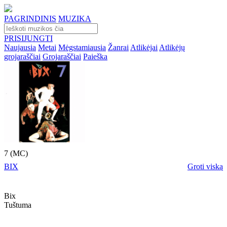
PAGRINDINIS
MUZIKA
PRISIJUNGTI
Naujausia
Metai
Mėgstamiausia
Žanrai
Atlikėjai
Atlikėjų
grojaraščiai
Grojaraščiai
Paieška
7 (MC)
BIX
Groti viską
Bix
Tuštuma