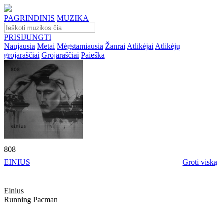
PAGRINDINIS
MUZIKA
PRISIJUNGTI
Naujausia
Metai
Mėgstamiausia
Žanrai
Atlikėjai
Atlikėjų
grojaraščiai
Grojaraščiai
Paieška
808
EINIUS
Groti viską
Einius
Running Pacman