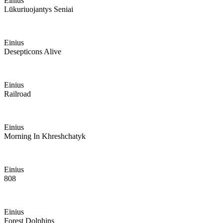
Einius
Lūkuriuojantys Seniai
Einius
Desepticons Alive
Einius
Railroad
Einius
Morning In Khreshchatyk
Einius
808
Einius
Forest Dolphins