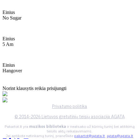
Einius
No Sugar
Einius
5 Am
Einius
Hangover
Norint klausytis reikia prisijungti
Privatumo politika
© 2014-2026 Lietuvos gretutinių teisių asociacija AGATA
Pakartot.lt yra
muzikos biblioteka
ir neatsako už kūrinių turinį bei atitikimą
teisės aktų reikalavimams.
Jei aptikote netinkamą turinį, praneškite
pakartot@agata.lt
,
agata@agata.lt