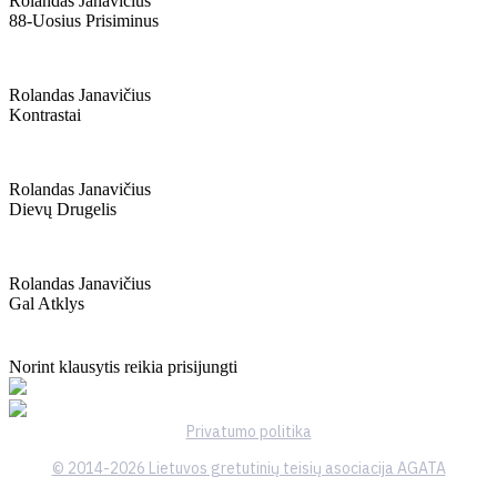
Rolandas Janavičius
88-Uosius Prisiminus
Rolandas Janavičius
Kontrastai
Rolandas Janavičius
Dievų Drugelis
Rolandas Janavičius
Gal Atklys
Norint klausytis reikia prisijungti
Privatumo politika
© 2014-2026 Lietuvos gretutinių teisių asociacija AGATA