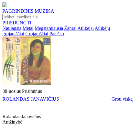
PAGRINDINIS
MUZIKA
PRISIJUNGTI
Naujausia
Metai
Mėgstamiausia
Žanrai
Atlikėjai
Atlikėjų
grojaraščiai
Grojaraščiai
Paieška
88-uosius Prisiminus
ROLANDAS JANAVIČIUS
Groti viską
Rolandas Janavičius
Amžinybė