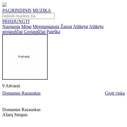
PAGRINDINIS
MUZIKA
PRISIJUNGTI
Naujausia
Metai
Mėgstamiausia
Žanrai
Atlikėjai
Atlikėjų
grojaraščiai
Grojaraščiai
Paieška
9 Aitvarai
Domantas Razauskas
Groti viską
Domantas Razauskas
Ašarų Sirupas