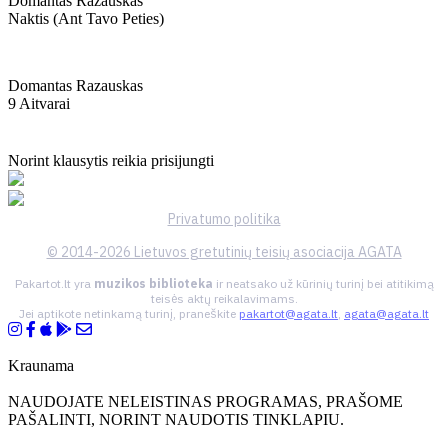
Domantas Razauskas
Naktis (ant Tavo Peties)
Domantas Razauskas
9 Aitvarai
Norint klausytis reikia prisijungti
Privatumo politika
© 2014-2026 Lietuvos gretutinių teisių asociacija AGATA
Pakartot.lt yra
muzikos biblioteka
ir neatsako už kūrinių turinį bei atitikimą
teisės aktų reikalavimams.
Jei aptikote netinkamą turinį, praneškite
pakartot@agata.lt
,
agata@agata.lt
Kraunama
NAUDOJATE NELEISTINAS PROGRAMAS, PRAŠOME
PAŠALINTI, NORINT NAUDOTIS TINKLAPIU.