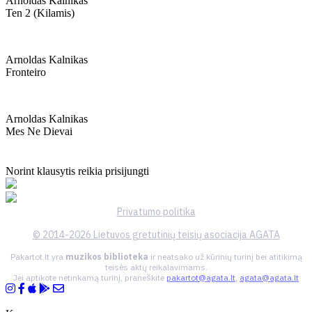
Arnoldas Kalnikas
Ten 2 (kilamis)
Arnoldas Kalnikas
Fronteiro
Arnoldas Kalnikas
Mes Ne Dievai
Norint klausytis reikia prisijungti
Privatumo politika
© 2014-2026 Lietuvos gretutinių teisių asociacija AGATA
Pakartot.lt yra
muzikos biblioteka
ir neatsako už kūrinių turinį bei atitikimą
teisės aktų reikalavimams.
Jei aptikote netinkamą turinį, praneškite
pakartot@agata.lt
,
agata@agata.lt