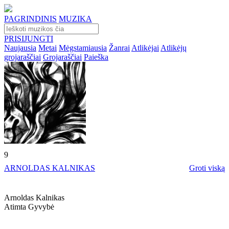
PAGRINDINIS
MUZIKA
PRISIJUNGTI
Naujausia
Metai
Mėgstamiausia
Žanrai
Atlikėjai
Atlikėjų
grojaraščiai
Grojaraščiai
Paieška
9
ARNOLDAS KALNIKAS
Groti viską
Arnoldas Kalnikas
Atimta Gyvybė