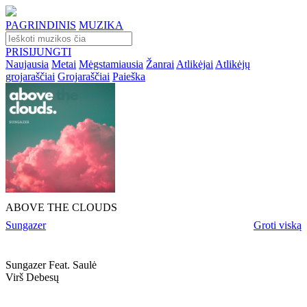
PAGRINDINIS
MUZIKA
PRISIJUNGTI
Naujausia
Metai
Mėgstamiausia
Žanrai
Atlikėjai
Atlikėjų
grojaraščiai
Grojaraščiai
Paieška
ABOVE THE CLOUDS
Sungazer
Groti viską
Sungazer Feat. Saulė
Virš Debesų