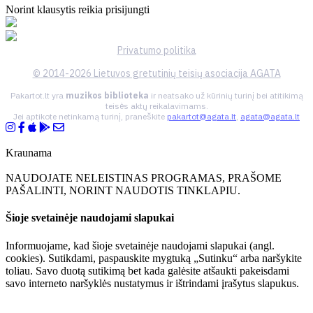
Norint klausytis reikia prisijungti
Privatumo politika
© 2014-2026 Lietuvos gretutinių teisių asociacija AGATA
Pakartot.lt yra
muzikos biblioteka
ir neatsako už kūrinių turinį bei atitikimą
teisės aktų reikalavimams.
Jei aptikote netinkamą turinį, praneškite
pakartot@agata.lt
,
agata@agata.lt
Kraunama
NAUDOJATE NELEISTINAS PROGRAMAS, PRAŠOME
PAŠALINTI, NORINT NAUDOTIS TINKLAPIU.
Šioje svetainėje naudojami slapukai
Informuojame, kad šioje svetainėje naudojami slapukai (angl.
cookies). Sutikdami, paspauskite mygtuką „Sutinku“ arba naršykite
toliau. Savo duotą sutikimą bet kada galėsite atšaukti pakeisdami
savo interneto naršyklės nustatymus ir ištrindami įrašytus slapukus.