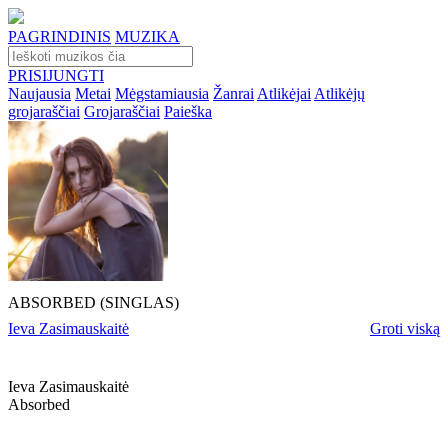
PAGRINDINIS
MUZIKA
PRISIJUNGTI
Naujausia
Metai
Mėgstamiausia
Žanrai
Atlikėjai
Atlikėjų
grojaraščiai
Grojaraščiai
Paieška
ABSORBED (SINGLAS)
Ieva Zasimauskaitė
Groti viską
Ieva Zasimauskaitė
Absorbed