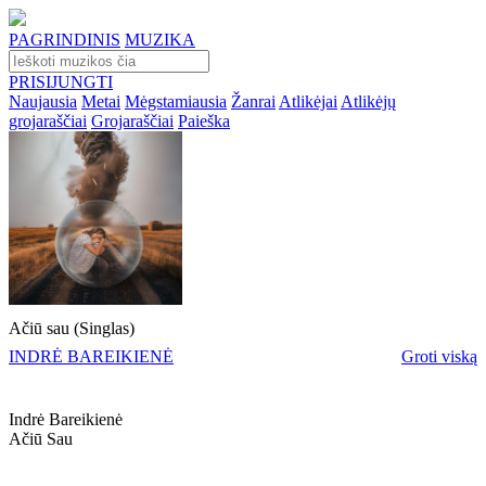
PAGRINDINIS
MUZIKA
PRISIJUNGTI
Naujausia
Metai
Mėgstamiausia
Žanrai
Atlikėjai
Atlikėjų
grojaraščiai
Grojaraščiai
Paieška
Ačiū sau (Singlas)
INDRĖ BAREIKIENĖ
Groti viską
Indrė Bareikienė
Ačiū Sau