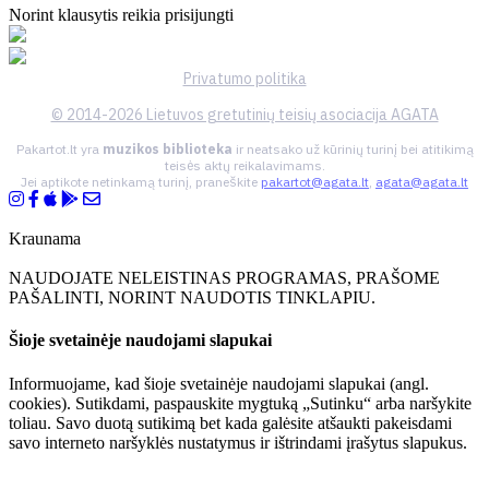
Norint klausytis reikia prisijungti
Privatumo politika
© 2014-2026 Lietuvos gretutinių teisių asociacija AGATA
Pakartot.lt yra
muzikos biblioteka
ir neatsako už kūrinių turinį bei atitikimą
teisės aktų reikalavimams.
Jei aptikote netinkamą turinį, praneškite
pakartot@agata.lt
,
agata@agata.lt
Kraunama
NAUDOJATE NELEISTINAS PROGRAMAS, PRAŠOME
PAŠALINTI, NORINT NAUDOTIS TINKLAPIU.
Šioje svetainėje naudojami slapukai
Informuojame, kad šioje svetainėje naudojami slapukai (angl.
cookies). Sutikdami, paspauskite mygtuką „Sutinku“ arba naršykite
toliau. Savo duotą sutikimą bet kada galėsite atšaukti pakeisdami
savo interneto naršyklės nustatymus ir ištrindami įrašytus slapukus.