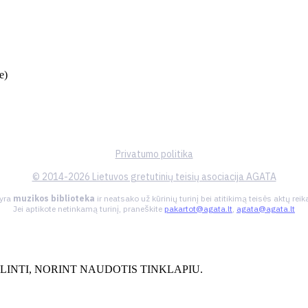
e)
Privatumo politika
© 2014-2026 Lietuvos gretutinių teisių asociacija AGATA
 yra
muzikos biblioteka
ir neatsako už kūrinių turinį bei atitikimą teisės aktų re
Jei aptikote netinkamą turinį, praneškite
pakartot@agata.lt
,
agata@agata.lt
INTI, NORINT NAUDOTIS TINKLAPIU.