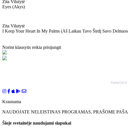
Zita Vilutytė
Eyes (akys)
Zita Vilutytė
I Keep Your Heart In My Palms (aš Laikau Tavo Širdį Savo Delnuos
Norint klausytis reikia prisijungti
Pakartot.lt
Kraunama
NAUDOJATE NELEISTINAS PROGRAMAS, PRAŠOME PAŠAL
Šioje svetainėje naudojami slapukai