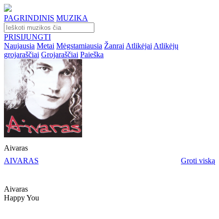
PAGRINDINIS
MUZIKA
PRISIJUNGTI
Naujausia
Metai
Mėgstamiausia
Žanrai
Atlikėjai
Atlikėjų
grojaraščiai
Grojaraščiai
Paieška
Aivaras
AIVARAS
Groti viską
Aivaras
Happy You