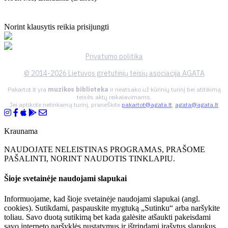
Norint klausytis reikia prisijungti
Privatumo politika
© 2014-2026 Lietuvos gretutinių teisių asociacija AGATA
Pakartot.lt yra
muzikos biblioteka
ir neatsako už kūrinių turinį bei atitikimą
teisės aktų reikalavimams.
Jei aptikote netinkamą turinį, praneškite
pakartot@agata.lt
,
agata@agata.lt
Kraunama
NAUDOJATE NELEISTINAS PROGRAMAS, PRAŠOME
PAŠALINTI, NORINT NAUDOTIS TINKLAPIU.
Šioje svetainėje naudojami slapukai
Informuojame, kad šioje svetainėje naudojami slapukai (angl.
cookies). Sutikdami, paspauskite mygtuką „Sutinku“ arba naršykite
toliau. Savo duotą sutikimą bet kada galėsite atšaukti pakeisdami
savo interneto naršyklės nustatymus ir ištrindami įrašytus slapukus.