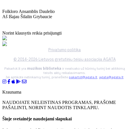
Folkloro Ansamblis Daulelio
Aš Išajau Šilalin Grybaucie
Norint klausytis reikia prisijungti
Privatumo politika
© 2014-2026 Lietuvos gretutinių teisių asociacija AGATA
Pakartot.lt yra
muzikos biblioteka
ir neatsako už kūrinių turinį bei atitikimą
teisės aktų reikalavimams.
Jei aptikote netinkamą turinį, praneškite
pakartot@agata.lt
,
agata@agata.lt
Kraunama
NAUDOJATE NELEISTINAS PROGRAMAS, PRAŠOME
PAŠALINTI, NORINT NAUDOTIS TINKLAPIU.
Šioje svetainėje naudojami slapukai