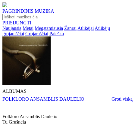
PAGRINDINIS
MUZIKA
PRISIJUNGTI
Naujausia
Metai
Mėgstamiausia
Žanrai
Atlikėjai
Atlikėjų
grojaraščiai
Grojaraščiai
Paieška
ALBUMAS
FOLKLORO ANSAMBLIS DAULELIO
Groti viską
Folkloro Ansamblis Daulelio
Tu Grušnela