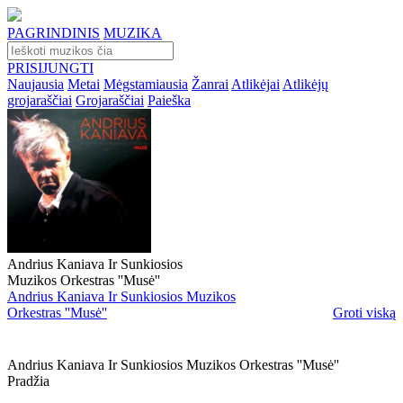
PAGRINDINIS
MUZIKA
PRISIJUNGTI
Naujausia
Metai
Mėgstamiausia
Žanrai
Atlikėjai
Atlikėjų
grojaraščiai
Grojaraščiai
Paieška
Andrius Kaniava Ir Sunkiosios
Muzikos Orkestras ''Musė''
Andrius Kaniava Ir Sunkiosios Muzikos
Orkestras ''Musė''
Groti viską
Andrius Kaniava Ir Sunkiosios Muzikos Orkestras ''musė''
Pradžia