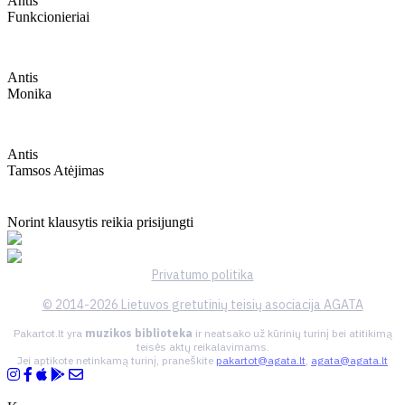
Antis
Funkcionieriai
Antis
Monika
Antis
Tamsos Atėjimas
Norint klausytis reikia prisijungti
Privatumo politika
© 2014-2026 Lietuvos gretutinių teisių asociacija AGATA
Pakartot.lt yra
muzikos biblioteka
ir neatsako už kūrinių turinį bei atitikimą
teisės aktų reikalavimams.
Jei aptikote netinkamą turinį, praneškite
pakartot@agata.lt
,
agata@agata.lt