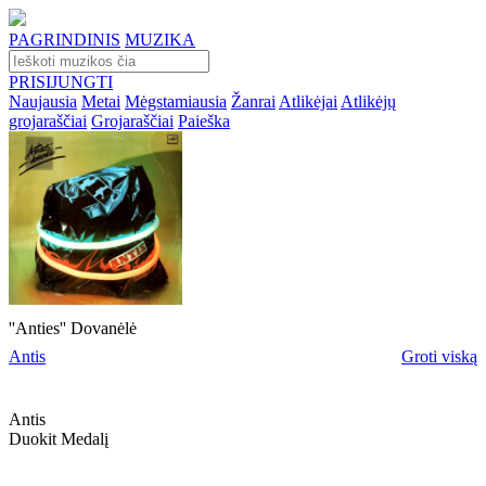
PAGRINDINIS
MUZIKA
PRISIJUNGTI
Naujausia
Metai
Mėgstamiausia
Žanrai
Atlikėjai
Atlikėjų
grojaraščiai
Grojaraščiai
Paieška
''Anties'' Dovanėlė
Antis
Groti viską
Antis
Duokit Medalį