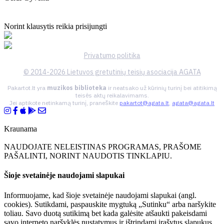
Norint klausytis reikia prisijungti
Privatumo politika
© 2014-2026 Lietuvos gretutinių teisių asociacija AGATA
Pakartot.lt yra
muzikos biblioteka
ir neatsako už kūrinių turinį bei atitikimą
teisės aktų reikalavimams.
Jei aptikote netinkamą turinį, praneškite
pakartot@agata.lt
,
agata@agata.lt
Kraunama
NAUDOJATE NELEISTINAS PROGRAMAS, PRAŠOME
PAŠALINTI, NORINT NAUDOTIS TINKLAPIU.
Šioje svetainėje naudojami slapukai
Informuojame, kad šioje svetainėje naudojami slapukai (angl.
cookies). Sutikdami, paspauskite mygtuką „Sutinku“ arba naršykite
toliau. Savo duotą sutikimą bet kada galėsite atšaukti pakeisdami
savo interneto naršyklės nustatymus ir ištrindami įrašytus slapukus.