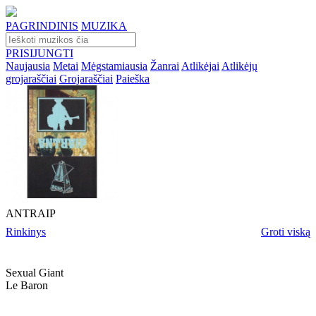
PAGRINDINIS
MUZIKA
PRISIJUNGTI
Naujausia
Metai
Mėgstamiausia
Žanrai
Atlikėjai
Atlikėjų
grojaraščiai
Grojaraščiai
Paieška
ANTRAIP
Rinkinys
Groti viską
Sexual Giant
Le Baron