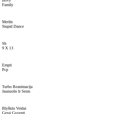
Bovy
Family
Merlin
Stupid Dance
Sh
9 X 13
Empti
Pcp
Turbo Reanimacija
Jaunuolis Ir Senis
Blyškūs Veidai
Gerai Gyventi