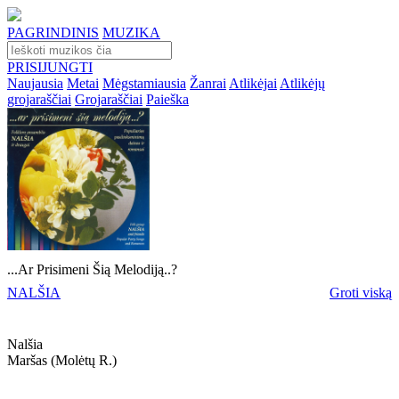
PAGRINDINIS
MUZIKA
PRISIJUNGTI
Naujausia
Metai
Mėgstamiausia
Žanrai
Atlikėjai
Atlikėjų
grojaraščiai
Grojaraščiai
Paieška
...Ar Prisimeni Šią Melodiją..?
NALŠIA
Groti viską
Nalšia
Maršas (molėtų R.)