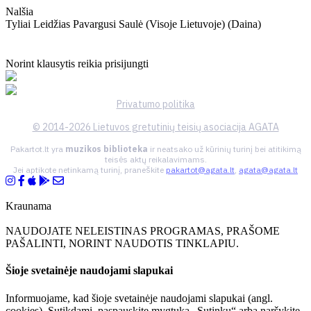
Nalšia
Tyliai Leidžias Pavargusi Saulė (visoje Lietuvoje) (daina)
Norint klausytis reikia prisijungti
Privatumo politika
© 2014-2026 Lietuvos gretutinių teisių asociacija AGATA
Pakartot.lt yra
muzikos biblioteka
ir neatsako už kūrinių turinį bei atitikimą
teisės aktų reikalavimams.
Jei aptikote netinkamą turinį, praneškite
pakartot@agata.lt
,
agata@agata.lt
Kraunama
NAUDOJATE NELEISTINAS PROGRAMAS, PRAŠOME
PAŠALINTI, NORINT NAUDOTIS TINKLAPIU.
Šioje svetainėje naudojami slapukai
Informuojame, kad šioje svetainėje naudojami slapukai (angl.
cookies). Sutikdami, paspauskite mygtuką „Sutinku“ arba naršykite