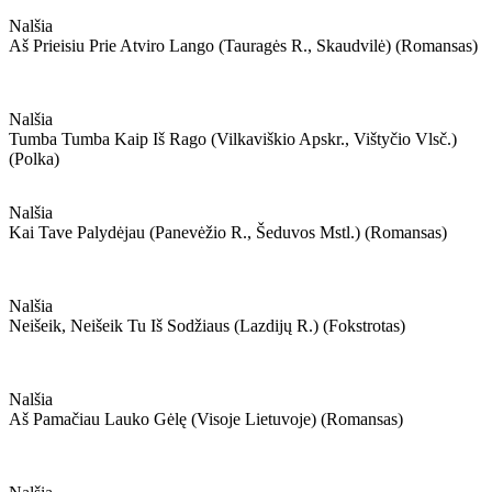
Nalšia
Aš Prieisiu Prie Atviro Lango (tauragės R., Skaudvilė) (romansas)
Nalšia
Tumba Tumba Kaip Iš Rago (vilkaviškio Apskr., Vištyčio Vlsč.)
(polka)
Nalšia
Kai Tave Palydėjau (panevėžio R., Šeduvos Mstl.) (romansas)
Nalšia
Neišeik, Neišeik Tu Iš Sodžiaus (lazdijų R.) (fokstrotas)
Nalšia
Aš Pamačiau Lauko Gėlę (visoje Lietuvoje) (romansas)