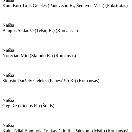
Nalšia
Kam Buri Tu Iš Gėlelės (panevėžio R., Šeduvos Mstl.) (fokstrotas)
Nalšia
Bangos Sudaužė (telšių R.) (romansas)
Nalšia
Norėčiau Mirt (skuodo R.) (romansas)
Nalšia
Skinsiu Daržely Gėleles (panevėžio R.) (romansas)
Nalšia
Gegužė (utenos R.) (šokis)
Nalšia
Kaip Tyliai Banguoja (vilkaviškio R., Pajevonio Mstl.) (romansas)