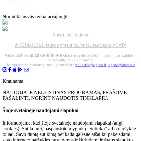
Norint klausytis reikia prisijungti
Privatumo politika
© 2014-2026 Lietuvos gretutinių teisių asociacija AGATA
Pakartot.lt yra
muzikos biblioteka
ir neatsako už kūrinių turinį bei atitikimą
teisės aktų reikalavimams.
Jei aptikote netinkamą turinį, praneškite
pakartot@agata.lt
,
agata@agata.lt
Kraunama
NAUDOJATE NELEISTINAS PROGRAMAS, PRAŠOME
PAŠALINTI, NORINT NAUDOTIS TINKLAPIU.
Šioje svetainėje naudojami slapukai
Informuojame, kad šioje svetainėje naudojami slapukai (angl.
cookies). Sutikdami, paspauskite mygtuką „Sutinku“ arba naršykite
toliau. Savo duotą sutikimą bet kada galėsite atšaukti pakeisdami
savo interneto naršyklės nustatymus ir ištrindami įrašytus slapukus.