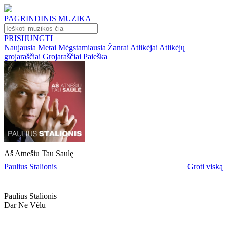
PAGRINDINIS
MUZIKA
PRISIJUNGTI
Naujausia
Metai
Mėgstamiausia
Žanrai
Atlikėjai
Atlikėjų
grojaraščiai
Grojaraščiai
Paieška
Aš Atnešiu Tau Saulę
Paulius Stalionis
Groti viską
Paulius Stalionis
Dar Ne Vėlu